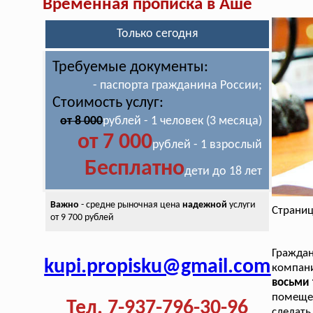
Временная прописка в Аше
Только сегодня
Требуемые документы:
- паспорта гражданина России;
Стоимость услуг:
от 8 000
рублей - 1 человек (3 месяца)
от 7 000
рублей - 1 взрослый
Бесплатно
дети до 18 лет
Важно
- средне рыночная цена
надежной
услуги
Страниц
от 9 700 рублей
Гражда
kupi.propisku@gmail.com
компан
восьми 
помещен
Тел. 7-937-796-30-96
сделать