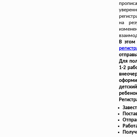
пропис
уверенн
регистр
на рез
измене
взаимод
В этом
регист
отправь
Для пол
1-2 раб
внеоче
оформи
детский
ребенок
Регистр
Завес
Поста
Отпра
Работ
Получ