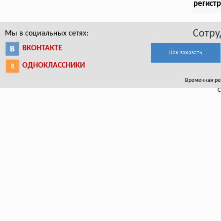
регист
Сотру
Мы в социальных сетях:
ВКОНТАКТЕ
Как заказать
ОДНОКЛАССНИКИ
Временная рег
С