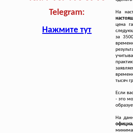
Telegram:
На нас
настоя
цена г
Нажмите тут
следующ
за 350
временн
резуль
учитыв
практи
заявляе
времен
тысяч г
Если ва
- это м
образуе
На дан
официа
минима