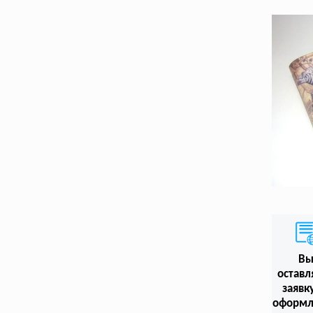
В
оставл
заявк
оформл